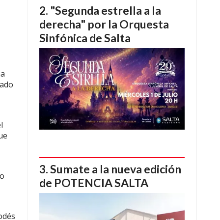
"Segunda estrella a la
derecha" por la Orquesta
Sinfónica de Salta
na
nado
l
ue
,
Sumate a la nueva edición
ro
de POTENCIA SALTA
odés