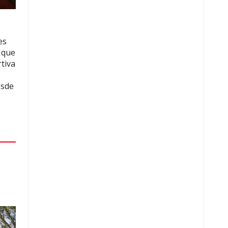
es
 que
rtiva
esde