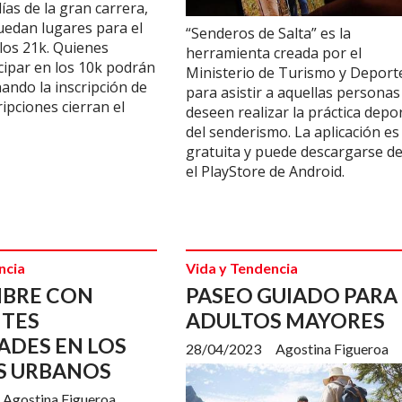
ías de la gran carrera,
edan lugares para el
“Senderos de Salta” es la
 los 21k. Quienes
herramienta creada por el
cipar en los 10k podrán
Ministerio de Turismo y Deport
ando la inscripción de
para asistir a aquellas personas
ripciones cierran el
deseen realizar la práctica depo
del senderismo. La aplicación es
gratuita y puede descargarse d
el PlayStore de Android.
ncia
Vida y Tendencia
MBRE CON
PASEO GUIADO PARA
NTES
ADULTOS MAYORES
ADES EN LOS
28/04/2023
Agostina Figueroa
S URBANOS
Agostina Figueroa