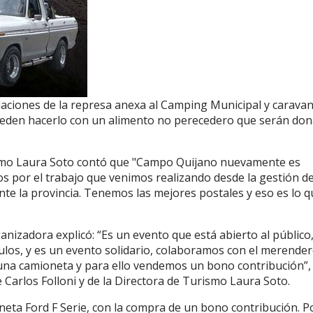
alaciones de la represa anexa al Camping Municipal y carava
n pueden hacerlo con un alimento no perecedero que serán do
ismo Laura Soto contó que "Campo Quijano nuevamente es
os por el trabajo que venimos realizando desde la gestión de
nte la provincia. Tenemos las mejores postales y eso es lo q
nizadora explicó: “Es un evento que está abierto al público
ulos, y es un evento solidario, colaboramos con el merende
una camioneta y para ello vendemos un bono contribución”,
arlos Folloni y de la Directora de Turismo Laura Soto.
eta Ford F Serie, con la compra de un bono contribución. P