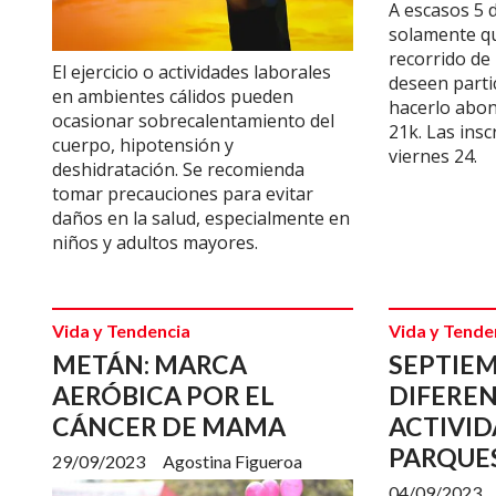
A escasos 5 d
solamente qu
recorrido de
El ejercicio o actividades laborales
deseen parti
en ambientes cálidos pueden
hacerlo abon
ocasionar sobrecalentamiento del
21k. Las insc
cuerpo, hipotensión y
viernes 24.
deshidratación. Se recomienda
tomar precauciones para evitar
daños en la salud, especialmente en
niños y adultos mayores.
Vida y Tendencia
Vida y Tende
METÁN: MARCA
SEPTIE
AERÓBICA POR EL
DIFERE
CÁNCER DE MAMA
ACTIVID
PARQUE
29/09/2023
Agostina Figueroa
04/09/2023