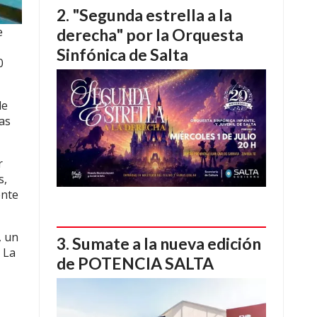
"Segunda estrella a la
e
derecha" por la Orquesta
Sinfónica de Salta
0
de
as
r
s,
ente
, un
Sumate a la nueva edición
. La
de POTENCIA SALTA