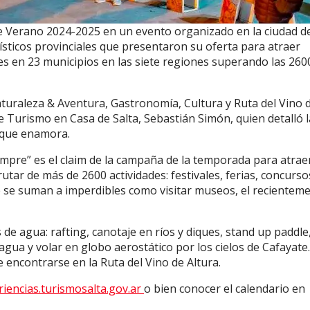
 Verano 2024-2025 en un evento organizado en la ciudad d
rísticos provinciales que presentaron su oferta para atraer
bles en 23 municipios en las siete regiones superando las 260
aturaleza & Aventura, Gastronomía, Cultura y Ruta del Vino 
e Turismo en Casa de Salta, Sebastián Simón, quien detalló l
o que enamora.
mpre” es el claim de la campaña de la temporada para atrae
utar de más de 2600 actividades: festivales, ferias, concurso
 se suman a imperdibles como visitar museos, el recientem
de agua: rafting, canotaje en ríos y diques, stand up paddle
 agua y volar en globo aerostático por los cielos de Cafayate
 encontrarse en la Ruta del Vino de Altura.
riencias.turismosalta.gov.ar
o bien conocer el calendario en