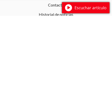
Contacto
Escuchar artículo
Historial de noticias
Fuentes RSS
WEBMAIL
MAPA DE NEGOCIOS
Ingresar
info@saltatulugar.com