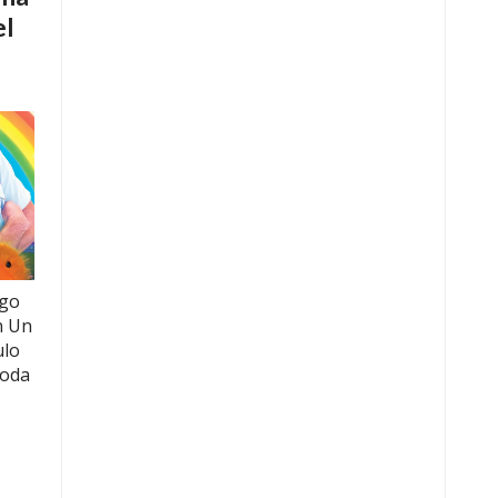
el
ego
n Un
ulo
toda