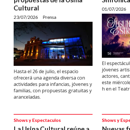
Cultural
01/07/2026
23/07/2026
Prensa
El espectácu
jóvenes arti
Hasta el 26 de julio, el espacio
actores, cant
ofrecerá una agenda diversa con
este miércole
actividades para infancias, jóvenes y
h en el Teatr
familias, con propuestas gratuitas y
aranceladas.
Shows y Espectaculos
Shows y Esp
La Usina Cultural reúne a
Nuevas f