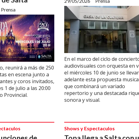
29/05/2026
Prensa
Prensa
En el marco del ciclo de conciert
audiovisuales con orquesta en v
lo, reunirá a más de 250
el miércoles 10 de junio se lleva
stas en escena junto a
adelante esta propuesta musica
antes y coros invitados,
que combinará un variado
s 1 de julio a las 20:00
repertorio y una destacada riqu
o Provincial.
sonora y visual.
ectaculos
Shows y Espectaculos
unciones de
Topa llega a Salta con 