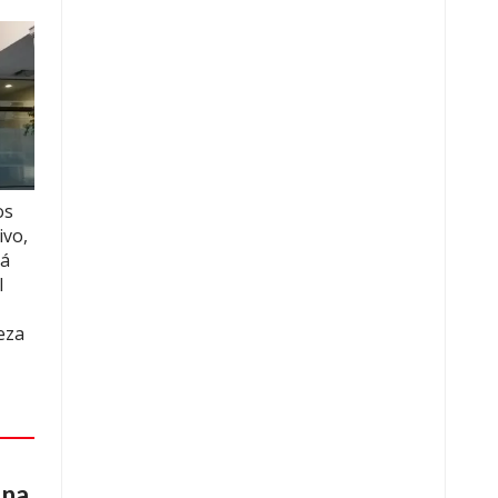
os
ivo,
rá
l
eza
una